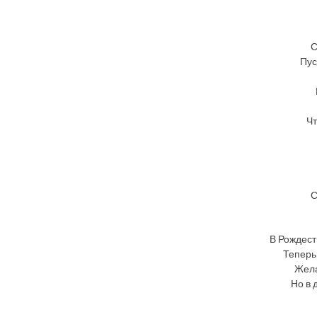
С
Пус
Чт
С
В Рождест
Теперь
Жела
Но в 