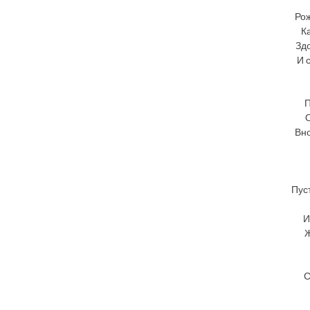
Рож
К
Здо
И 
П
Вно
Пус
И
Ж
С