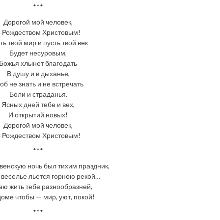
***
Дорогой мой человек,
 Рождеством Христовым!
ть твой мир и пусть твой век
Будет несуровым,
Божья хлынет благодать
В душу и в дыханье,
об не знать и не встречать
Боли и страданья.
Ясных дней тебе и вех,
И открытий новых!
Дорогой мой человек,
 Рождеством Христовым!
***
венскую ночь был тихим праздник,
 веселье льется горною рекой…
ю жить тебе разнообразней,
доме чтобы — мир, уют, покой!
***