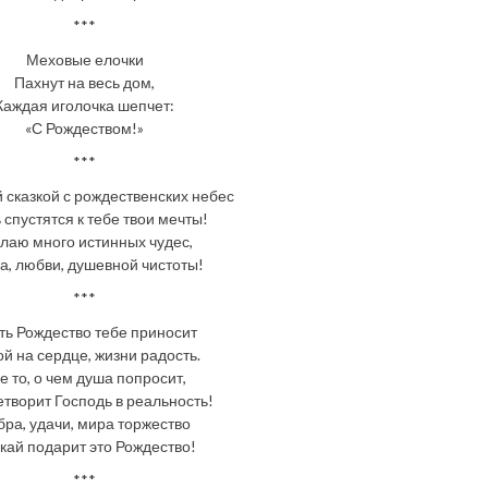
***
Меховые елочки
Пахнут на весь дом,
Каждая иголочка шепчет:
«С Рождеством!»
***
 сказкой с рождественских небес
 спустятся к тебе твои мечты!
лаю много истинных чудес,
а, любви, душевной чистоты!
***
ть Рождество тебе приносит
й на сердце, жизни радость.
е то, о чем душа попросит,
етворит Господь в реальность!
бра, удачи, мира торжество
кай подарит это Рождество!
***