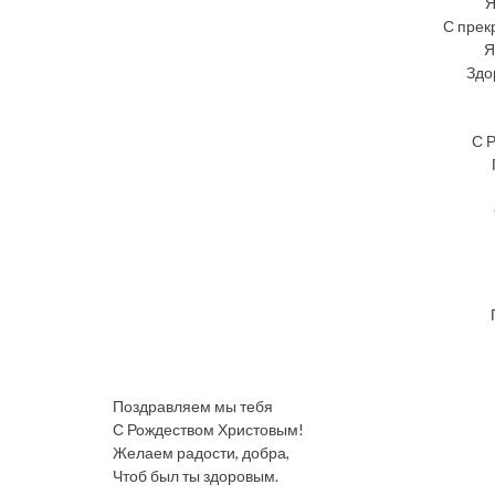
Я
С прек
Я
Здо
С 
Поздравляем мы тебя
С Рождеством Христовым!
Желаем радости, добра,
Чтоб был ты здоровым.