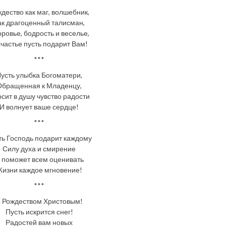
дество как маг, волшебник,
ак драгоценный талисман,
ровье, бодрость и веселье,
счастье пусть подарит Вам!
***
усть улыбка Богоматери,
Обращенная к Младенцу,
сит в душу чувство радости
И волнует ваше сердце!
***
ть Господь подарит каждому
Силу духа и смирение
 поможет всем оценивать
изни каждое мгновение!
***
 Рождеством Христовым!
Пусть искрится снег!
Радостей вам новых