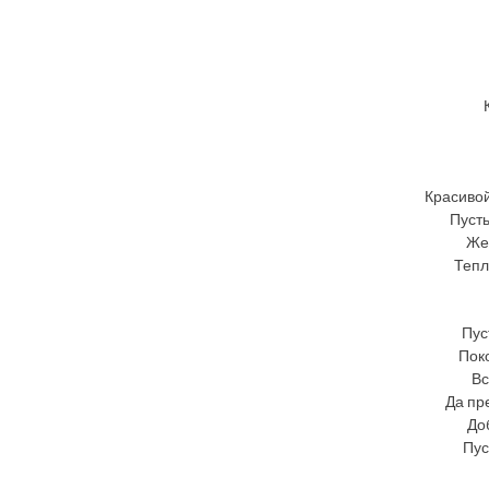
Красивой
Пусть
Же
Тепл
Пус
Поко
Вс
Да пр
До
Пус