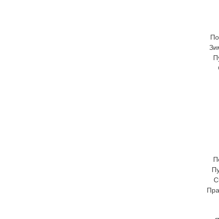
По
Зи
П
П
Пу
С
Пра