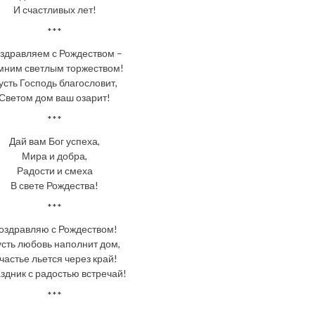
И счастливых лет!
***
здравляем с Рождеством –
мним светлым торжеством!
усть Господь благословит,
Светом дом ваш озарит!
***
Дай вам Бог успеха,
Мира и добра,
Радости и смеха
В свете Рождества!
***
оздравляю с Рождеством!
сть любовь наполнит дом,
частье льется через край!
здник с радостью встречай!
***